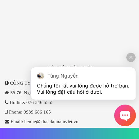
LIÊN HỆ CHÚNG TÔI
Tùng Nguyễn
CÔNG TY TNHH KHẮC DẤU NAM VIỆT
Chúng tôi rất vui lòng được hỗ trợ bạn. 
Vui lòng đặt câu hỏi ở dưới.
Số 76, Ngõ 146 Trung Kính, Yên Hoà, Cầu Giấy, Hà Nội
Hotline:
076 346 5555
Phone:
0989 686 165
Email:
lienhe@khacdaunamviet.vn