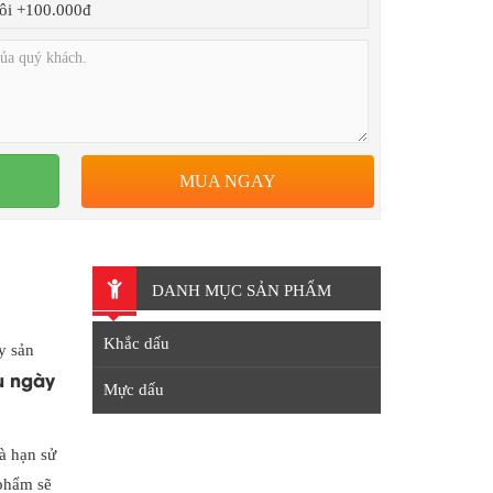
ôi +100.000đ
MUA NGAY
DANH MỤC SẢN PHẨM
Khắc dấu
y sản
u ngày
Mực dấu
à hạn sử
 phẩm sẽ