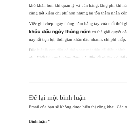
khó khăn hơn khi quản lý và bán hàng, lãng phí khi h
cũng tiết kiệm chi phí hơn nhưng lại tốn thêm nhân cô
Việc ghi chép ngày tháng năm bằng tay vừa mất thời gi
khắc dấu ngày tháng năm
có thể giải quyết cá
nay rất tiện lợi, thời gian khắc dấu nhanh, chi phí thấ
Đặc biệt là con dấu có thể xoay mặt dấu để điều chỉnh
phí. Chất liệu mực cũng được cải tiến rất nhiều, có thể
không bị nhòe, mờ, phai màu.
Việc sử dụng con dấu ngày tháng năm rất tiện lợi và v
công việc. Đây là công cụ đắc lực trong nhiều lĩnh vự
Để lại một bình luận
Email của bạn sẽ không được hiển thị công khai.
Các t
Bình luận
*