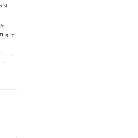
o bì
iệc
ăm
ngày
iệm chi
 cũng
 quả
ản xuất.