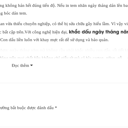
àng không bán hết đúng tiến độ. Nếu in tem nhãn ngày tháng dán lên ba
ng bóc dán tem.
an vừa thiếu chuyên nghiệp, có thể bị sửa chữa gây hiểu lầm. Vì vậy v
khắc dấu ngày tháng n
c bất cập trên.Với công nghệ hiện đại,
p. Con dấu liền luôn với khay mực rất dễ sử dụng và bảo quản.
 được ngày tháng năm mà không cần phải khắc nhiều con dấu, rất tiết k
 đóng trên mọi chất liệu không chỉ giấy tờ mà cả bìa carton, nilon, gỗ…
Đọc thêm
ô cùng thiết thực để thực hiện nhanh chóng, chính xác và nâng cao hiệu
c, các cơ quan hành chính, bệnh viện…, đặc biệt là ngành công nghiệp s
rường bắt buộc được đánh dấu
*