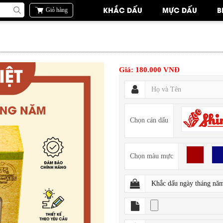
KHẮC DẤU
MỰC DẤU
B
Giỏ hàng
Giá: 180.000 VNĐ
Chọn cán dấu
Chọn màu mực