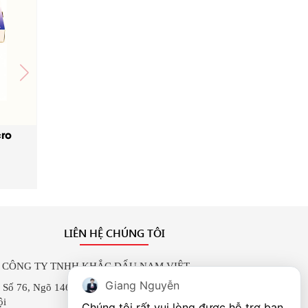
ro
LIÊN HỆ CHÚNG TÔI
CÔNG TY TNHH KHẮC DẤU NAM VIỆT
Giang Nguyễn
Số 76, Ngõ 146 Trung Kính, Yên Hoà, Cầu Giấy, Hà
ội
Chúng tôi rất vui lòng được hỗ trợ bạn. 