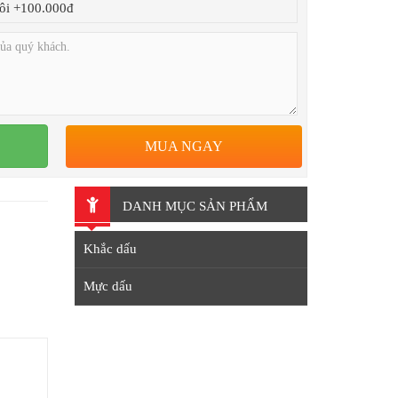
ôi +100.000đ
MUA NGAY
DANH MỤC SẢN PHẨM
Khắc dấu
Mực dấu