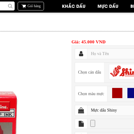
KHẮC DẤU
MỰC DẤU
B
Giỏ hàng
Giá: 45.000 VNĐ
Chọn cán dấu
Chọn màu mực